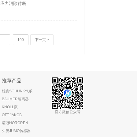
的应力消除衬底
件有源区域上的
二极管），它们可
底具有独特的结
的应力。传统的
...
100
下一页 >
推荐产品
雄克SCHUNK气爪
BAUMER编码器
KNOLL泵
官方微信公众号
OTT-JAKOB
诺冠NORGREN
久茂JUMO传感器