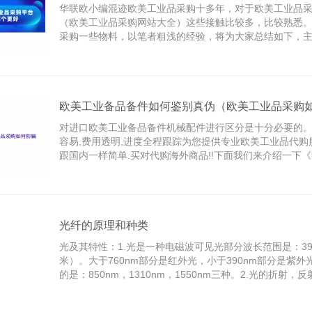
华联欧小编混迹欧美工业品采购十多年，对于欧美工业品
（欧美工业品采购网站大全）这些接触比较多，比较熟悉
采购一些物料，以笔者粗浅的经验，将为大家总结如下，
马达、轴承及其他传动件，当然，综合类的平台也不得不提
见轴承及其他传动件、工业品电商平台（吐血整理）。那
品采购网站有哪些(欧美工业品采购网站大全)》等产品知
们来看看吧!
欧美工业备品备件如何鉴别真伪（欧美工业品采购
对进口欧美工业备品备件机械配件进行区分是十分必要的。
容易,费用透明,进度全程跟踪为您提供专业欧美工业品代购
跟国内一样简单.买对代购海外商品!!下面我们来介绍一下
件如何鉴别真伪(欧美工业品采购如何防骗)》。
光纤的原理和种类
光及其特性：1.光是一种电磁波可见光部分波长范围是：390
米）。大于760nm部分是红外光，小于390nm部分是紫
的是：850nm，1310nm，1550nm三种。2.光的折射
光在不同物质中的传播速度是不同的，所以光从一种物质
时，在两种物质的交界面处会产生折射和反射。而且，折