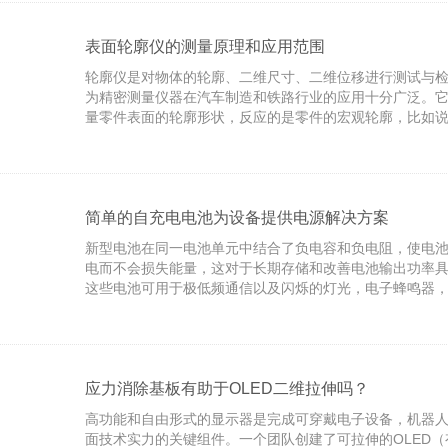
入射光的角度变化而变化。当入射光的角度达到或超过某
光会消失，入射光全部被反射回来，这就是光的全反射。
同波长光的折射角度是不同的（
表面轮廓仪的测量原理和应用范围
轮廓仪是对物体的轮廓、二维尺寸、二维位移进行测试与
为精密测量仪器在汽车制造和铁路行业的应用十分广泛。
量零件表面的轮廓形状，反应的是零件的宏观轮廓，比如
的沟槽的槽深、槽宽、倒角(包括倒角位置、倒角尺寸、角
素线的直线度等参数。总之，轮廓仪反映的是零件的宏观轮
表面轮廓仪采用直角坐标测量法，触针接触式。机械部份
线运动导轨，建立X坐标的精密测量基准，Z坐标由数字传
测量各种精密机械零件的素线形状。本仪器由于基准直线
简单的自充电电池为设备提供电源解决方案
新型电池在同一电池单元中结合了负电容和负电阻，使电
电而不会损失能量，这对于长期存储和改善电池输出功率
这些电池可用于极低频通信以及闪烁的灯光，电子蜂鸣器
逆变器，开关电源，数字转换器和函数发生器等设备，并
计算机相关的技术。在AIP Publishing的《应用物理评
图大学和德克萨斯大学奥斯汀分校的Helena Braga及其
使用两种不同的金属（电极和锂或钠玻璃电解质）制造了
池。Braga说：“我们
应力消除基板有助于OLED二维拉伸吗？
高功能和自由形式的显示器是完成可穿戴电子设备，机器
面技术实力的关键组件。一个团队创建了可拉伸的OLED