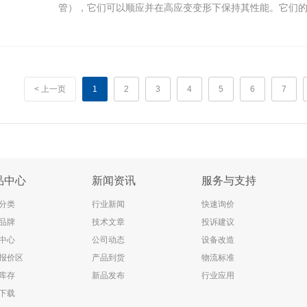
管），它们可以顺应并在高应变变形下保持其性能。它们
具有独特的结构，并在施加应变时利用柱状阵列减少了器
应力。一个KAIST团队创建了可拉伸的OLED（有机发光
以顺应并在高应变变形下保持其性能。它们的应力消除衬
构，并在施加应变时利用柱状阵列减少了器件有源区域上
固有可拉伸OLED由于其电极导电效率低而具有商业限制
< 上一页
1
2
3
4
5
6
7
品中心
新闻资讯
服务与支持
分类
行业新闻
快速询价
品牌
技术文章
投诉建议
中心
公司动态
设备改造
报价区
产品到货
物流标准
库存
新品发布
行业应用
下载