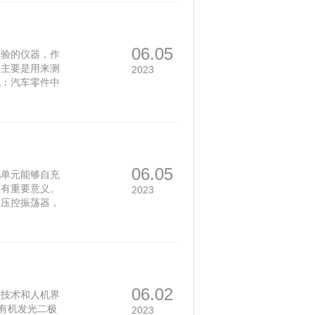
一角度时，折射
不同的物质对相
06.05
检验的仪器，作
它主要是用来测
2023
说：汽车零件中
度等)，圆柱表面
廓。 测量原理
采用精密气浮直
感器构成，可以
运
06.05
池单元能够自充
具有重要意义。
2023
，压控振荡器，
最终用于与现代
论》中，葡萄牙波尔
同事报告说，他们
非常简单的电
06.02
人技术和人机界
（有机发光二极
2023