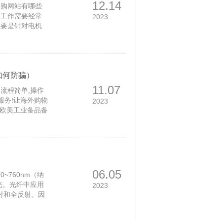
12.14
采购网站有哪些
。工作需要经常
2023
主要是针对电机
一下。48个常
有关《欧美工业
识点，下面就让我
如何防骗）
11.07
流程简单,操作
服务!让海外购物
2023
《欧美工业备品备
06.05
~760nm（纳
外光。光纤中应用
2023
，反射和全反射。因
射向另一种物质
射光的角度会随