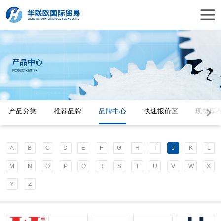
产品分类
推荐品牌
品牌中心
快速报价区
现货库
A
B
C
D
E
F
G
H
I
J
K
L
M
N
O
P
Q
R
S
T
U
V
W
X
Y
Z