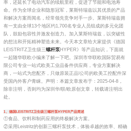
率，还延长了电动汽车的续航里程，促进了节能和电池寿
命。作为全球企业和隐形冠军，莱斯特瑞兹以其优质的产品
和解决方案而闻名，经常领先竞争对手一步。莱斯特瑞兹拥
有一支由全球13个地区约1,700名专业人员组成的多元化团
队，鼓励包容性并激发创造力。加入莱斯特瑞兹，以突破性
的想法和开拓精神塑造未来。今天本文章给大家提供《德国
LEISTRITZ卫生级三
螺杆泵
HYPER》等产品知识，下面就
一起随华联欧小编来了解一下吧。深圳市华联欧国际贸易有
限公司专业一站式欧美工业品备件供应商，专业方案解决
商，一站式为您配齐，只做原装正品!公司的欧美工控配件深
受国内外客户青睐。声明：本篇文章发布于：2025-04-8，
除非注明，否则均为深圳华/联/欧原创文章，转载请注明出
处。
1、德国LEISTRITZ卫生级三螺杆泵HYPER产品简述
①食品、饮料和制药应用的终极解决方案。
②采用Leistritz的创新三螺杆泵技术，体验卓越的效率、精确