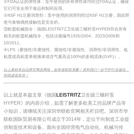
①FDA认证的弹性体：泵中使用的所有弹性体均经过FDA认证，确保
它们可安全用于食品和制药应用。
②NSF H1注册润滑剂：泵中使用的润滑剂经过NSF H1注册，因此即
使与食物偶然接触也是安全的。
③欧盟机械指令：德国LEISTRITZ卫生级三螺杆泵HYPER符合所有
相关的欧盟机械指令，包括法规编号1935/2004、2023/2006和
10/2011。
④LPS（磨蚀性/非磨蚀性、腐蚀性/非腐蚀性、润滑性/非润滑性、低
粘度或高粘度单相液体或含气量高达100%的多相流体(GVF)）。
以上素材来自品牌官网及网络，如有侵权联系删！请和我们一起守护行业诚信，
拒绝虚假宣传！
______________________________________________________________
以上就是本篇文章《德国
LEISTRITZ
卫生级三螺杆泵
HYPER》的内容介绍，如需了解更多欧美工控品牌产品等
小知识，请继续关注深圳华联欧官网相关栏目吧。深圳市华
联欧国际贸易有限公司成立于2014年，定位于向制造工业提
供制造技术和设备。面向全国经营电气自动化、机械与传