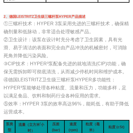
2、德国LEISTRITZ卫生级三螺杆泵HYPER产品描述
①三螺杆技术：HYPER 3泵采用先进的三螺杆技术，确保精
确剂量和低脉动，非常适合处理敏感产品。
②卫生设计：该泵在设计时充分考虑了卫生因素，具有光
滑、易于清洁的表面和完全由产品冲洗的机械密封，可消除
死角并降低污染风险。
③CIP技术：HYPER³泵配备先进的就地清洗(CIP)功能，确
保无需拆卸即可彻底清洗，从而减少停机时间和维护成本。
④德国LEISTRITZ卫生级三螺杆泵HYPER多功能性：
HYPER³泵能够处理各种粘度、流量和压力，功能多样，足
以满足食品、饮料和制药行业各种应用的需求。
⑤效率：HYPER 3泵的效率高达96%，能耗低，有助于降低
运营成本。
/
泵类
压差
速度
粒度（毫
流量（立方米
小
粘度 (cSt)
型
(bar)
(rpm)
米）
时）