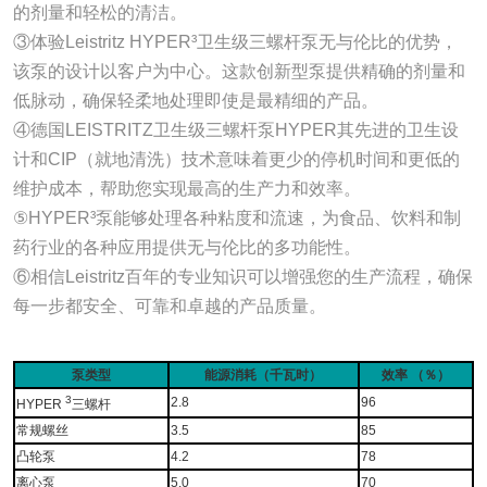
的剂量和轻松的清洁。
③体验Leistritz HYPER³卫生级三螺杆泵无与伦比的优势，
该泵的设计以客户为中心。这款创新型泵提供精确的剂量和
低脉动，确保轻柔地处理即使是最精细的产品。
④德国LEISTRITZ卫生级三螺杆泵HYPER其先进的卫生设
计和CIP（就地清洗）技术意味着更少的停机时间和更低的
维护成本，帮助您实现最高的生产力和效率。
⑤HYPER³泵能够处理各种粘度和流速，为食品、饮料和制
药行业的各种应用提供无与伦比的多功能性。
⑥相信Leistritz百年的专业知识可以增强您的生产流程，确保
每一步都安全、可靠和卓越的产品质量。
泵类型
能源消耗（千瓦时）
效率 （％）
3
2.8
96
HYPER
三螺杆
常规螺丝
3.5
85
凸轮泵
4.2
78
离心泵
5.0
70