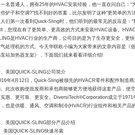
是一名普通人，拥有25年的HVAC安装经验，他一直在问自己：
些炉子和空调?”找不到好的答案，比尔发明了这种“更简单的方法”，并将
人们第一次看到Quick-Sling时，他们听到的最常见的反应是：
ill，您现在有了更简单、更高效的方式来安装HVAC设备。HVAC
SLING是HVAC行业的生产商，公司目的是为了生存更安全，更
空气处理机的方式。今天华联欧小编为大家带来的文章内容是《
热泵站加热器支架》，下面我们就来看看详细介绍!
、美国QUICK-SLING公司简介
016年4月12日，Quick-Sling被领先的HVACR零件和配件制造商和供应
购。此次收购使批发商和承包商能够更方便地获得这套产品，使
实惠、更可靠、更安全。DiversiTech®Corporation成立于
商，也是供暖、通风、空调和制冷(HVACR)行业组件和相关产
、美国QUICK-SLING部分产品介绍
、美国QUICK-SLING快速吊索