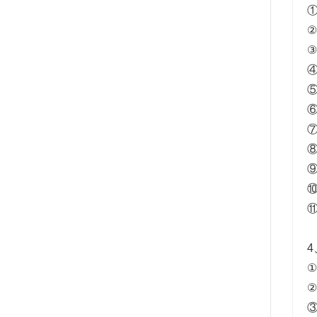
①
②
③
⑤
⑥
⑧
⑪
4
①