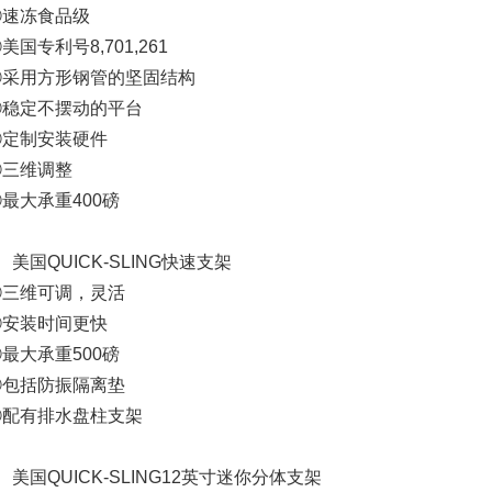
①速冻食品级
美国专利号8,701,261
③采用方形钢管的坚固结构
④稳定不摆动的平台
⑤定制安装硬件
⑥三维调整
最大承重400磅
、美国QUICK-SLING快速支架
①三维可调，灵活
②安装时间更快
最大承重500磅
④包括防振隔离垫
⑤配有排水盘柱支架
、美国QUICK-SLING12英寸迷你分体支架