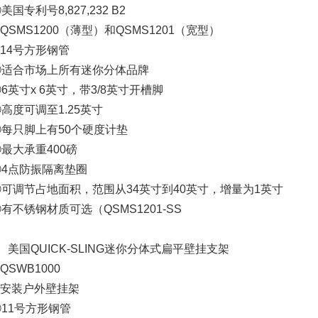
美国专利号8,827,232 B2
QSMS1200（薄型）和QSMS1201（宽型）
14号方形钢管
④适合市场上所有迷你分体品牌
6英寸x 6英寸，带3/8英寸开槽脚
高度可调至1.25英寸
⑦每只脚上有50个硬度计垫
最大承重400磅
⑨4点防振隔离垫圈
⑩可调节占地面积，范围从34英寸到40英寸，增量为1英寸
有不锈钢材质可选（QSMS1201-SS
、美国QUICK-SLING迷你分体式扁平壁挂支架
QSWB1000
②安装户外壁挂架
③11号方形钢管