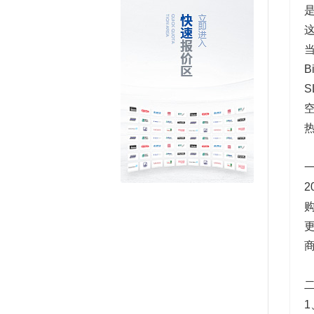
这
当
B
一
2
更
二
1