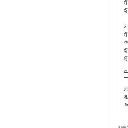
①
②
2
①
②
③
④
以
__
相关