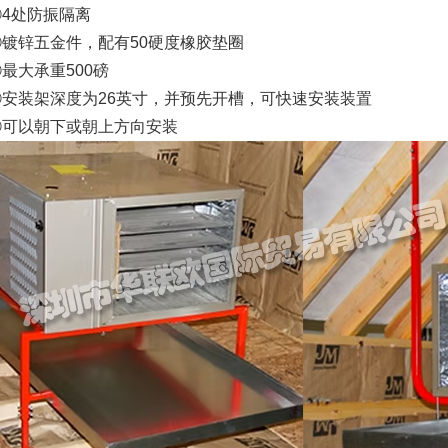
④4处防振隔离
⑤镀锌五金件，配有50硬度橡胶垫圈
最大承重500磅
⑦安装架深度为26英寸，并预先开槽，可快速安装装置
⑧可以朝下或朝上方向安装