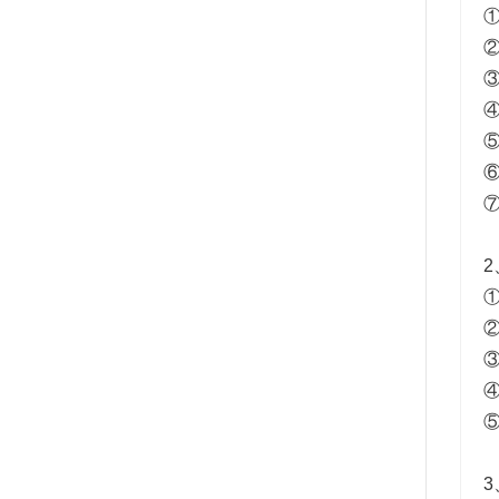
②
⑦
2
③
3