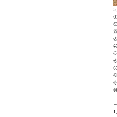
5
①
②
⑤
⑧
三
1