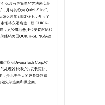
“为什么没有更简单的方法来安装
其称为“Quick-Sling”。
“我怎么没想到呢!”好吧，多亏了
市场将永远焕然一新!QUICK-
快速，更经济地悬挂和安装熔炉和
低价经销美国
QUICK-SLING
快速
商DiversiTech Corp.收
空气处理器和熔炉的安装更快、
1971年，是北美最大的设备垫制造
品的领先制造商和供应商。