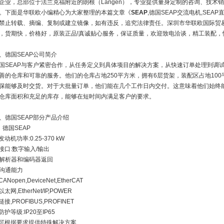
企业，总部位于法兰克福附近的朗根（Langen），专业提供量身定制的咨询、技术
。下面是华联欧小编精心为大家整理的本篇文章《
SEAP
,德国SEAP交流电机,SE
禁止转载、摘编、复制或建立镜像，如有违反，追究法律责任。深圳市华联欧国际贸
，货期快，价格好，原装正品!真诚贴心服务，保证质量，欢迎致电洽谈，精工装配，
、德国SEAP公司简介
国SEAP与客户紧密合作，从任务定义到具体项目的解决方案，从快速订单处理到调
善的仓库和可靠的服务。他们的仓库占地250平方米，拥有6层货架，装配区占地10
保能够及时交货。对于大批量订单，他们能在几个工作日内交付。这意味着他们始终
仓库面积和充足的库存，能够在短时间内满足客户的要求。
、德国SEAP部分产品介绍
、德国SEAP
发动机功率:0.25-370 kW
接口:数字输入/输出
解析器和编码器返回
沟通能力
ANopen,DeviceNet,EtherCAT
以太网,EtherNet/IP,POWER
链接,PROFIBUS,PROFINET
防护等级:IP20至IP65
可根据要求提供特殊解决方案