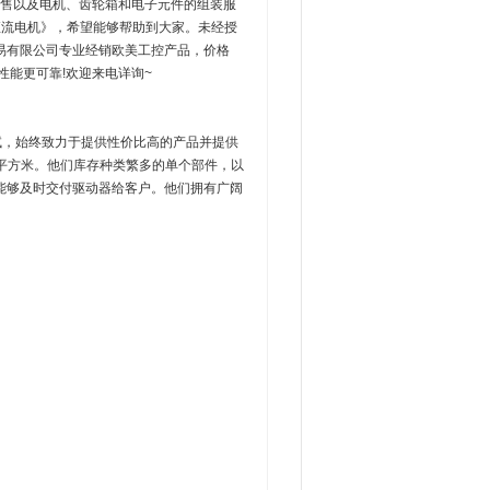
销售以及电机、齿轮箱和电子元件的组装服
AP直流电机》，希望能够帮助到大家。未经授
易有限公司专业经销欧美工控产品，价格
性能更可靠!欢迎来电详询~
试，始终致力于提供性价比高的产品并提供
0平方米。他们库存种类繁多的单个部件，以
能够及时交付驱动器给客户。他们拥有广阔