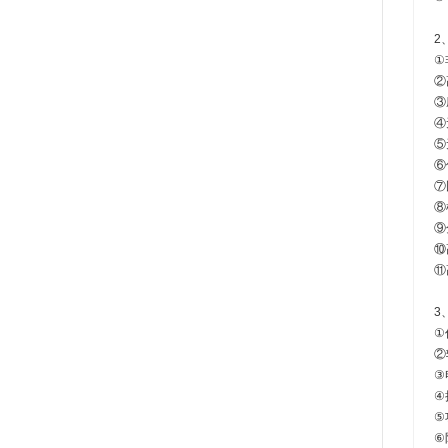
2
①
②
③
④
⑤
⑥
⑦
⑧
⑨
⑩
⑪
3
①
②
③
④扭
⑤功
⑥