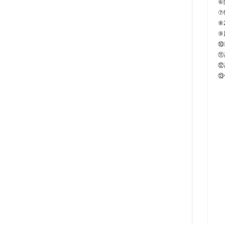
⑥
⑦
⑧
⑨
⑩
⑪
⑫
⑬