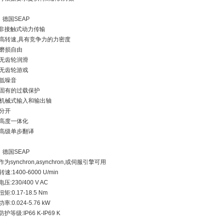
、德国SEAP
非接触式动力传输
高转速,具有竞争力的力密度
磨损自由
无齿轮润滑
无齿轮游戏
低噪音
固有的过载保护
机械式输入和输出轴
分开
高度一体化
高级单步翻译
、德国SEAP
作为synchron,asynchron,或伺服引擎可用
转速:1400-6000 U/min
电压:230/400 V AC
矩:0.17-18.5 Nm
率:0.024-5.76 kW
防护等级:IP66 K-IP69 K