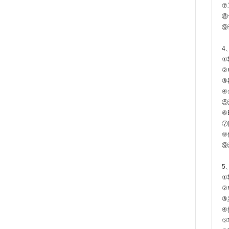
⑦
⑧
⑨
4
①转
②
③
④
⑤
⑥B
⑦
⑧
⑨
5
①转
②
③
④扭
⑤功