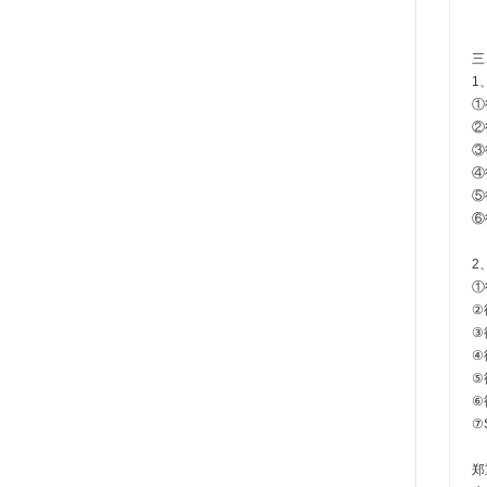
三
1
①
②
③
④
⑤
⑥
2
①
②
③
④
⑤
⑥德
⑦
​