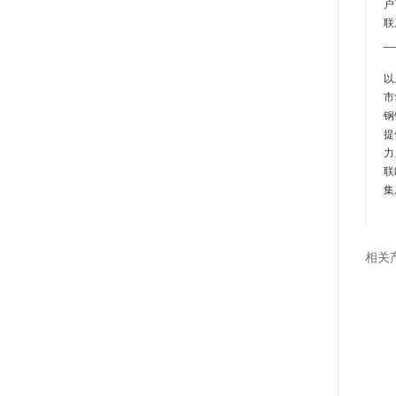
户
联
__
以
市
钢
提
力
联
集
相关