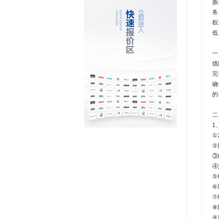
族
务
权
低
一
德
完
确
的
二
1
①
②
③
④
⑤C
⑥
⑦
⑧
⑨