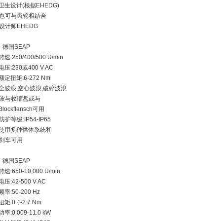
卫生设计(根据EHEDG)
也可与齿轮相结合
设计师EHEDG
、德国SEAP
速:250/400/500 U/min
电压:230或400 V AC
额定扭矩:6-272 Nm
全波浪,空心波浪,破碎波浪
波与收缩盘或与
lockflansch可用
防护等级:IP54-IP65
使用多种供体系统和
刹车可用
、德国SEAP
速:650-10,000 U/min
电压:42-500 V AC
频率:50-200 Hz
矩:0.4-2.7 Nm
率:0.009-11.0 kW