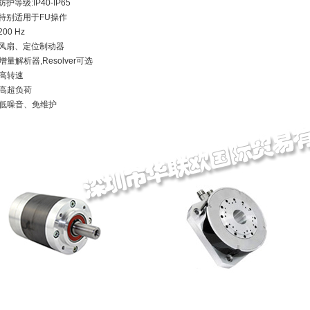
防护等级:IP40-IP65
特别适用于FU操作
200 Hz
风扇、定位制动器
增量解析器,Resolver可选
高转速
高超负荷
低噪音、免维护