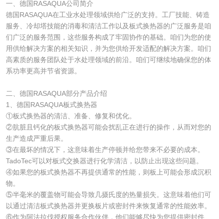
一、德国RASAQUA公司简介
德国RASAQUA在工业水处理领域供给广泛的支持。工厂技能、铸造
服务、冷却塔技能的消毒和清洁工作以及板式换热器的广泛服务是咱
们广泛的服务范围，这些服务构成了牢固协作的基础。咱们为您的使
用供给解决方案的相关知识，并为您供给开发适配的解决方案。咱们
高素质的服务团队处于水处理领域的前沿。咱们可继续地确保您的体
系功率更高并节省资源。
二、德国RASAQUA部分产品介绍
1、德国RASAQUA板式换热器
①板式换热器的清洁、准备、修复和优化。
②肮脏且钙化的板式换热器可能会扰乱正在进行的操作，从而对您的
生产造成严重后果。
③在最坏的情况下，这意味着生产停顿并给您带来不必要的成本。
TadoTec可以对板式交换器进行化学清洁，以防止出现这些问题。
④如果您的板式换热器不再提供通常的性能，则板上可能会形成沉积
物。
⑤半毫米的覆盖物可能会导致几摄氏度的热量损失。这意味着他们可
以通过清洁板式换热器并更换板片或密封件来恢复通常的性能效率。
⑥作为阿法拉伐授权服务合作伙伴，他们能够尽快为您提供密封件、