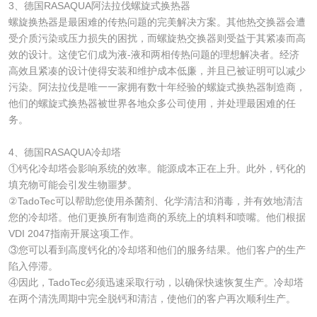
3、德国RASAQUA阿法拉伐螺旋式换热器
螺旋换热器是最困难的传热问题的完美解决方案。其他热交换器会遭
受介质污染或压力损失的困扰，而螺旋热交换器则受益于其紧凑而高
效的设计。这使它们成为液-液和两相传热问题的理想解决者。经济
高效且紧凑的设计使得安装和维护成本低廉，并且已被证明可以减少
污染。阿法拉伐是唯一一家拥有数十年经验的螺旋式换热器制造商，
他们的螺旋式换热器被世界各地众多公司使用，并处理最困难的任
务。
4、德国RASAQUA冷却塔
①钙化冷却塔会影响系统的效率。能源成本正在上升。此外，钙化的
填充物可能会引发生物噩梦。
②TadoTec可以帮助您使用杀菌剂、化学清洁和消毒，并有效地清洁
您的冷却塔。他们更换所有制造商的系统上的填料和喷嘴。他们根据
VDI 2047指南开展这项工作。
③您可以看到高度钙化的冷却塔和他们的服务结果。他们客户的生产
陷入停滞。
④因此，TadoTec必须迅速采取行动，以确保快速恢复生产。冷却塔
在两个清洗周期中完全脱钙和清洁，使他们的客户再次顺利生产。