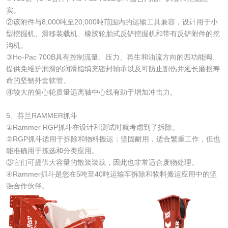
实。
②该附件与8,000吨至20,000吨范围内的运输工具兼容，设计用于小
型挖掘机、滑移装载机、橡胶轮胎式反铲挖掘机和带有反铲附件的挖
沟机。
③Ho-Pac 700B具有控制流量、压力、再生和油流方向的四功能阀、
提供免维护润滑的润滑脂填充密封轴承以及可防止割伤并延长磨损寿
命的坚韧外套软管。
④较大的偏心轮质量远离轴中心线有助于增加冲击力。
5、芬兰RAMMER抓斗
①Rammer RGP抓斗在设计和测试时就考虑到了拆除。
②RGP抓斗适用于拆除和物料搬运：坚固耐用，适合繁重工作，但也
能准确用于拣选和分类应用。
③它们可提供大容量的散装装载，因此也非常适合废物处理。
④Rammer抓斗是您在5吨至40吨运输车拆除和物料搬运应用中的坚
强合作伙伴。