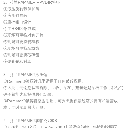
2、芬兰RAMMER RPV14R特征
①液压旋转带保护阀
②液压缸屏蔽
③磨碎钳口设计
④由HB400钢制成
⑤现场可更换对称刀片
⑥现场可更换粉碎板
⑦现场可更换装载齿
⑧现场可更换破碎齿
⑨硬化销和衬套
3、芬兰RAMMER液压锤
①Rammer®液压锤几乎适用于任何破碎应用。
②因此，无论您从事拆除、回收、采矿、建筑还是采石工作，我他们
锤子都能为您提供最佳结果。
③Rammer®破碎锤坚固耐用，可为您提供最经济的拥有和运营成
本，同时实现最大产量。
4、芬兰RAMMER霍帕克700B
①750磅（340公斤）Ho-Pac 700B非常适合沟槽、斜坡和挖掘压