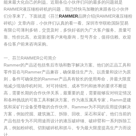
能来最大化自己的利益。近期各位小伙伴们问的最多的问题就是
RAMMER液压锤粉碎机的问题，我已经快马加鞭的来跟各位小伙伴
们分享来了。下面就是《芬兰
RAMMER
品牌介绍(RAMMER液压锤粉
碎机)》文章内容，小伙伴们认真的看一看。深圳市华联欧国际贸易
有限公司薄利多销，交货及时，多快好省的为广大客户服务。质量可
靠、性价比高、欢迎新老客户来电垂询，型号齐全，值得信赖。欢迎
各位客户前来咨询采购。
一、芬兰RAMMER公司简介
Rammer的产品还包括售后市场和数字解决方案。他们的正品工具和
零件旨在与Rammer产品兼容，确保最佳生产力。以质量和设计为原
则，备件可确保您的Rammer产品具有较长的使用寿命，并最大限度
地减少现场停机时间。对可持续性、成本节约和效率的要求不断提
高，需要长期的合作伙伴关系，最重要的是，需要能够应对特定情况
和各种挑战的可靠工具和解决方案。作为液压属具专家，Ramm是建
筑和采矿行业备受尊敬的合作伙伴。Rammer为不同的应用提供解决
方案，例如挖掘、建筑施工、拆除、回收、采石和采矿。他们当前的
产品包括专为不同用途而设计的液压破碎锤、破碎臂和一系列拆除工
具，例如粉碎机、切割破碎机和抓斗。专为最大限度提高生产力而设
计。