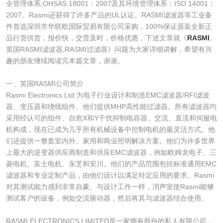
全管理体系;OHSAS 18001：2007及其环境管理体系：ISO 14001：
2007。Rasmi还获得了许多产品的UL认证。RASMI滤波器等工业备
件首选深圳市华联欧国际贸易有限公司采购，100%保证原装全新正
品行货供货，报价快，交货及时，价格优惠，下述文章就《
RASMI
,
英国RASMI滤波器,RASMI过滤器》问题为大家详细讲解，希望有兴
趣的朋友继续阅读完本篇文章，谢谢。
​一、英国RASMI公司简介
Rasmi Electronics Ltd.为电子行业设计和制造EMC滤波器/RFI滤波
器、变压器和绕线组件。他们提供MHP高性能过滤器。所有滤波器均
采用经认可的组件、自愈X和Y干扰抑制电容器、交流、直流和伺服电
机构成，现在已成为几乎所有机械设备中控制电机的最灵活方式。他
们还提供一整套室内外、家用和商业照明解决方案。他们为许多世界
上最大的逆变器供应商制造和供应EMC滤波器，例如欧姆龙电子、三
菱电机、富士电机、东芝和安川。他们的产品范围包括标准通用EMC
滤波器和专业定制产品，由他们设计以满足特定应用的要求。Rasmi
对其测试能力感到非常自豪。与设计工作一样，消声室使Rasmi能够
测试客户的设备，例如交流驱动器，然后将其与滤波器结合使用。
RASMI ELECTRONICS LIMITED是一家拥有股份的私人有限公司，