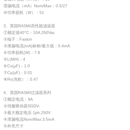
⑨漏电流（mA）Nom/Max：0.5/27
⑩功率损耗（W）：51
3、英国RASMI高性能滤波器
①额定值40°C：10A 250Vac
②端子：Faston
③泄漏电流(mA)标称/最大值：0.4mA
④功率损耗(W)：7.8
⑤L(MH)：4
⑥Cx(µF)：1.0
⑦Cy(µF)：0.01
⑧Rx(兆欧）：0.47
4、英国RASMI过滤器系列
①额定电流：9A
②伺服驱动器SGDV-
③最大额定电压:1ph,250V
④泄漏电流Nom/Max:3.5mA
⑤外壳尺寸