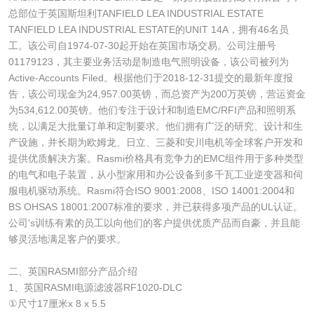
总部位于英国斯坦利TANFIELD LEA INDUSTRIAL ESTATE
TANFIELD LEA INDUSTRIAL ESTATE的UNIT 14A，拥有46名员
工。该公司自1974-07-30起开始在英国市场交易。公司注册号
01179123，其主要业务活动是制造电气照明设备，该公司被列为
Active-Accounts Filed。根据他们于2018-12-31提交的最新年度报
告，该公司现金为24,957.00英镑，而总资产为200万英镑，营运资金
为534,612.00英镑。他们专注于设计和制造EMC/RFI产品和照明系
统，以满足大批量订单和定制要求。他们拥有广泛的研究、设计和生
产设施，并长期为欧姆龙、日立、三菱和安川电机等全球客户开发和
提供优质解决方案。Rasmi价格具有竞争力的EMC组件用于多种类型
的电气和电子装置，从小型家用和办公设备到多千瓦工业逆变器和伺
服电机驱动系统。Rasmi符合ISO 9001:2008、ISO 14001:2004和
BS OHSAS 18001:2007标准的要求，并已获得多项产品的UL认证。
公司's训练有素的员工以向他们的客户提供优质产品而自豪，并且能
够灵活地满足客户的要求。
二、英国RASMI部分产品介绍
1、英国RASMI电源滤波器RF1020-DLC
①尺寸17厘米x 8 x 5.5