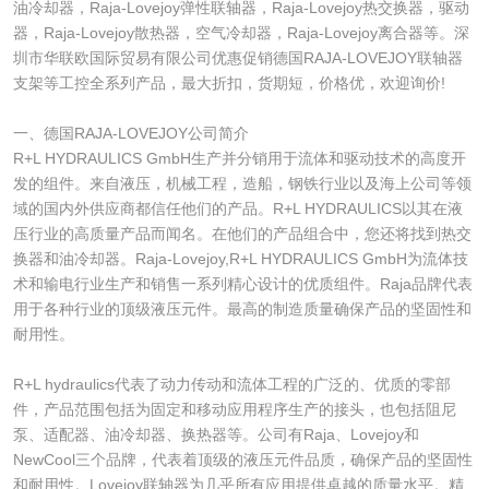
油冷却器，Raja-Lovejoy弹性联轴器，Raja-Lovejoy热交换器，驱动
器，Raja-Lovejoy散热器，空气冷却器，Raja-Lovejoy离合器等。深
圳市华联欧国际贸易有限公司优惠促销德国RAJA-LOVEJOY联轴器
支架等工控全系列产品，最大折扣，货期短，价格优，欢迎询价!
一、德国RAJA-LOVEJOY公司简介
R+L HYDRAULICS GmbH生产并分销用于流体和驱动技术的高度开
发的组件。来自液压，机械工程，造船，钢铁行业以及海上公司等领
域的国内外供应商都信任他们的产品。R+L HYDRAULICS以其在液
压行业的高质量产品而闻名。在他们的产品组合中，您还将找到热交
换器和油冷却器。Raja-Lovejoy,R+L HYDRAULICS GmbH为流体技
术和输电行业生产和销售一系列精心设计的优质组件。Raja品牌代表
用于各种行业的顶级液压元件。最高的制造质量确保产品的坚固性和
耐用性。
R+L hydraulics代表了动力传动和流体工程的广泛的、优质的零部
件，产品范围包括为固定和移动应用程序生产的接头，也包括阻尼
泵、适配器、油冷却器、换热器等。公司有Raja、Lovejoy和
NewCool三个品牌，代表着顶级的液压元件品质，确保产品的坚固性
和耐用性。Lovejoy联轴器为几乎所有应用提供卓越的质量水平。精