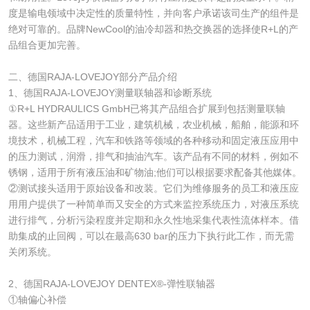
度是输电领域中决定性的质量特性，并向客户承诺该司生产的组件是
绝对可靠的。品牌NewCool的油冷却器和热交换器的选择使R+L的产
品组合更加完善。
二、德国RAJA-LOVEJOY部分产品介绍
1、德国RAJA-LOVEJOY测量联轴器和诊断系统
①R+L HYDRAULICS GmbH已将其产品组合扩展到包括测量联轴
器。这些新产品适用于工业，建筑机械，农业机械，船舶，能源和环
境技术，机械工程，汽车和铁路等领域的各种移动和固定液压应用中
的压力测试，润滑，排气和抽油汽车。该产品有不同的材料，例如不
锈钢，适用于所有液压油和矿物油;他们可以根据要求配备其他媒体。
②测试接头适用于原始设备和改装。它们为维修服务的员工和液压应
用用户提供了一种简单而又安全的方式来监控系统压力，对液压系统
进行排气，分析污染程度并定期和永久性地采集代表性流体样本。借
助集成的止回阀，可以在最高630 bar的压力下执行此工作，而无需
关闭系统。
2、德国RAJA-LOVEJOY DENTEX®-弹性联轴器
①轴偏心补偿