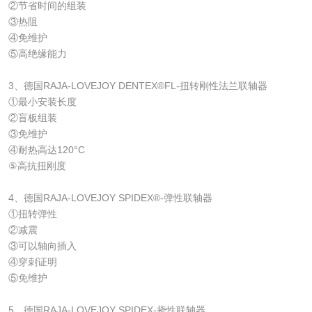
②节省时间的组装
③热阻
④免维护
⑤高绝缘能力
3、德国RAJA-LOVEJOY DENTEX®FL-扭转刚性法兰联轴器
①最小安装长度
②盲板组装
③免维护
④耐热高达120°C
⑤高抗扭刚度
4、德国RAJA-LOVEJOY SPIDEX®-弹性联轴器
①扭转弹性
②减震
③可以轴向插入
④穿刺证明
⑤免维护
5、德国RAJA-LOVEJOY SPIDEX-挠性联轴器