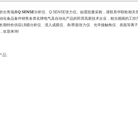
价出售瑞典
Q SENSE
分析仪、Q SENSE张力仪。如需批量采购，请联系华联欧相关
动化备品备件销售各类名牌电气及自动化产品的民营高新技术企业，相当规模的工控
长期特价供应LB膜分析仪、浸入成膜仪、表/界面张力仪、光学接触角仪、表面等离
，欢迎来询!
产品: