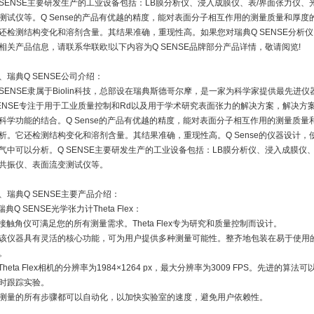
 SENSE主要研发生产的工业设备包括：LB膜分析仪、浸入成膜仪、表/界面张力仪
测试仪等。Q Sense的产品有优越的精度，能对表面分子相互作用的测量质量和厚
还检测结构变化和溶剂含量。其结果准确，重现性高。如果您对瑞典Q SENSE分析仪、
相关产品信息，请联系华联欧!以下内容为Q SENSE品牌部分产品详情，敬请阅览!
、瑞典Q SENSE公司介绍：
 SENSE隶属于Biolin科技，总部设在瑞典斯德哥尔摩，是一家为科学家提供最先
ENSE专注于用于工业质量控制和Rd以及用于学术研究表面张力的解决方案，解决方
科学功能的结合。Q Sense的产品有优越的精度，能对表面分子相互作用的测量质
析。它还检测结构变化和溶剂含量。其结果准确，重现性高。Q Sense的仪器设计
气中可以分析。Q SENSE主要研发生产的工业设备包括：LB膜分析仪、浸入成膜仪
共振仪、表面流变测试仪等。
、瑞典Q SENSE主要产品介绍：
.瑞典Q SENSE光学张力计Theta Flex：
接触角仪可满足您的所有测量需求。Theta Flex专为研究和质量控制而设计。
该仪器具有灵活的核心功能，可为用户提供多种测量可能性。整齐地包装在易于使用
。
Theta Flex相机的分辨率为1984×1264 px，最大分辨率为3009 FPS。先进
时跟踪实验。
测量的所有步骤都可以自动化，以加快实验室的速度，避免用户依赖性。