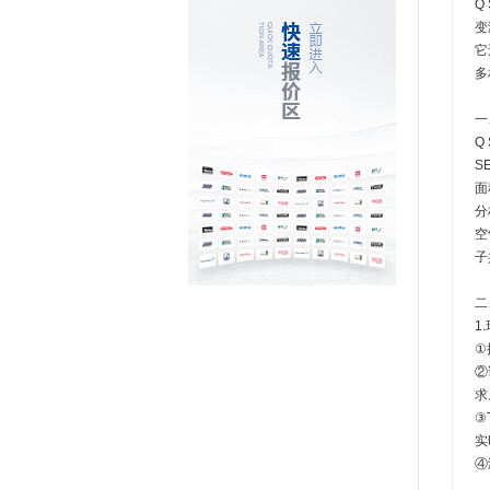
Q
变
它
多
一
Q
S
面
分
空
子
二
1
①
②
求
③
实
④