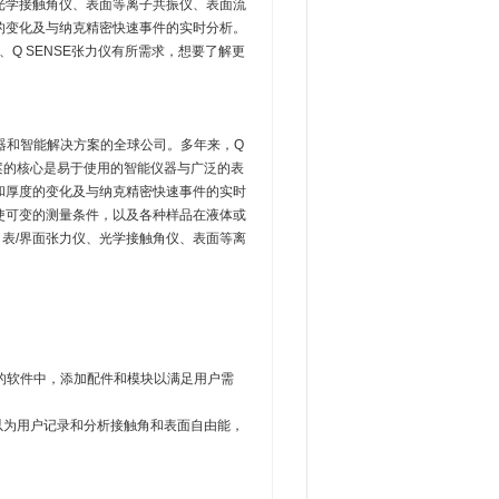
、光学接触角仪、表面等离子共振仪、表面流
度的变化及与纳克精密快速事件的实时分析。
Q SENSE张力仪有所需求，想要了解更
进仪器和智能解决方案的全球公司。多年来，Q
案的核心是易于使用的智能仪器与广泛的表
量和厚度的变化及与纳克精密快速事件的实时
，使可变的测量条件，以及各种样品在液体或
、表/界面张力仪、光学接触角仪、表面等离
的软件中，添加配件和模块以满足用户需
的算法可以为用户记录和分析接触角和表面自由能，