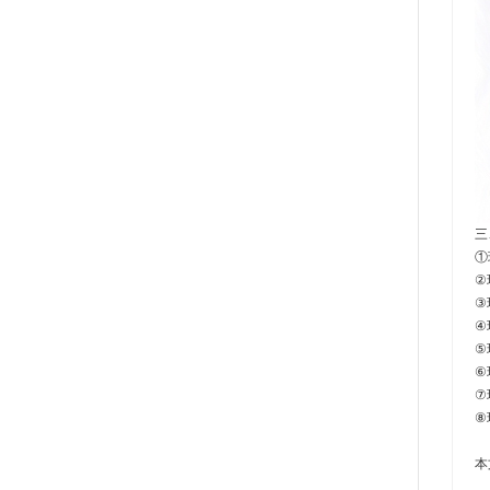
三
①
②瑞
③
④
⑤
⑥
⑦瑞
⑧
本
__