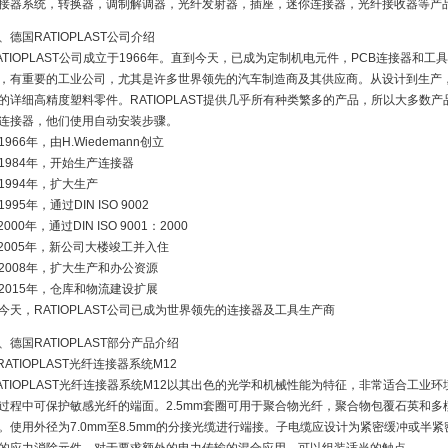
接器系统，转换器，调制解调器，光纤发射器，插座，迷你连接器，光纤接收器等产
、德国RATIOPLAST公司介绍
ATIOPLAST公司成立于1966年。直到今天，已成为定制机电元件，PCB连接器和
，有重要的工业公司，尤其是许多世界领先的汽车制造商及其供应商。从设计到生产
的详细高精度塑料零件。RATIOPLAST提供几乎所有种类繁多的产品，所以大多数
连接器，他们使用自动安装步骤。
1966年，由H.Wiedemann创立
1984年，开始生产连接器
1994年，扩大生产
1995年，通过DIN ISO 9002
2000年，通过DIN ISO 9001：2000
2005年，新公司大楼竣工并入住
2008年，扩大生产和办公资源
2015年，仓库和物流建设扩展
今天，RATIOPLAST公司已成为世界领先的连接器及工具生产商
、德国RATIOPLAST部分产品介绍
.RATIOPLAST光纤连接器系统M12
ATIOPLAST光纤连接器系统M12以其出色的光学和机械性能为特征，非常适合工
过程中可保护敏感光纤的端面。2.5mm套圈可用于聚合物光纤，聚合物包覆石英和多模
。使用外径为7.0mm至8.5mm的分接光缆进行端接。子电缆应设计为紧密缓冲或半