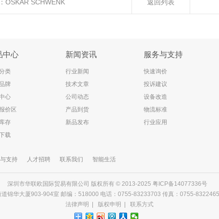
：
OSKAR SCHWENK
返回列表
品中心
新闻资讯
服务与支持
分类
行业新闻
快速询价
品牌
技术文章
投诉建议
中心
公司动态
设备改造
报价区
产品到货
物流标准
库存
新品发布
行业应用
下载
与支持
人才招聘
联系我们
智能生活
深圳市华联欧国际贸易有限公司 版权所有 © 2013-2025
粤ICP备14077336号
903-904室 邮编：518000 电话：0755-83233703 传真：0755-83224656 邮箱
法律声明
|
版权申明
|
联系方式