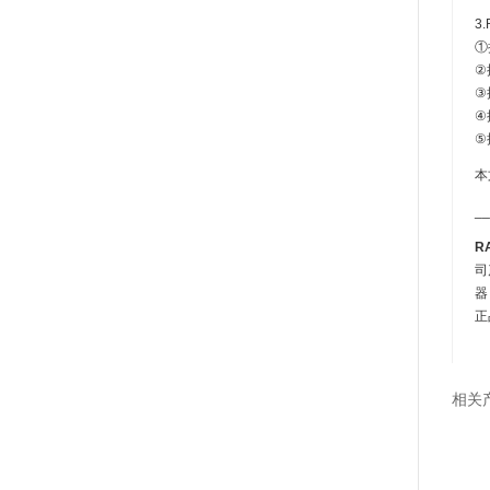
3
①
②
③
④
⑤
本
__
R
司
器
正
相关