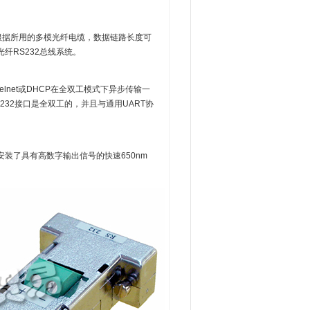
。根据所用的多模光纤电缆，数据链路长度可
的光纤RS232总线系统。
，Telnet或DHCP在全双工模式下异步传输一
RS232接口是全双工的，并且与通用UART协
预先安装了具有高数字输出信号的快速650nm