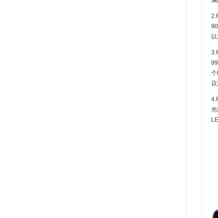
属
2
9
以
3
9
个
议
4
光
L