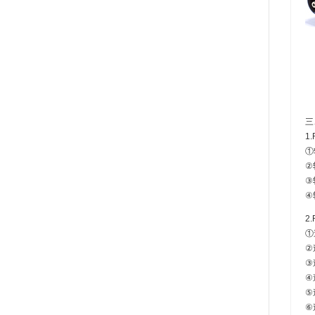
三
1
①
②
③
④
2
①
②
③
④
⑤
⑥