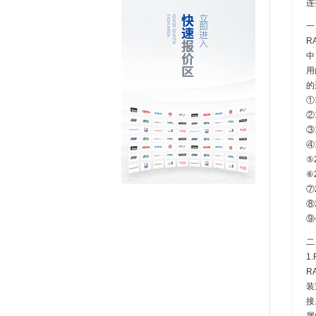
连
一
R
中
用
的
①
②
③
④
⑤
⑥
⑦
⑧
⑨
二
1
R
装
接