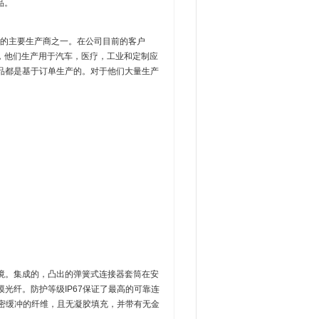
品。
工具的主要生产商之一。在公司目前的客户
，他们生产用于汽车，医疗，工业和定制应
产品都是基于订单生产的。对于他们大量生产
业环境。集成的，凸出的弹簧式连接器套筒在安
光纤。防护等级IP67保证了最高的可靠连
紧密缓冲的纤维，且无凝胶填充，并带有无金