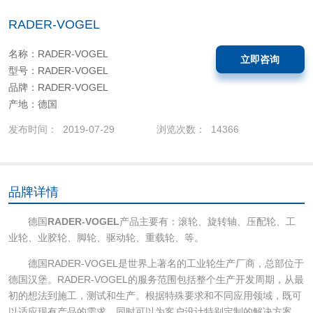
RADER-VOGEL
名称：RADER-VOGEL
立即咨询
型号：RADER-VOGEL
品牌：RADER-VOGEL
产地：德国
发布时间： 2019-07-29
浏览次数： 14366
品牌详情
德国
RADER-VOGEL
产品主要有：滚轮、旋转轴、压配轮、工
业轮、业胶轮、脚轮、驱动轮、重载轮、等。
德国RADER-VOGEL是世界上著名的工业轮生产厂商，总部位于
德国汉堡。RADER-VOGEL的服务范围包括整个生产开发周期，从最
初的想法到施工，测试和生产。根据特殊要求和不同应用领域，既可
以适应现有产品的需求，同时可以为客户设计特别定制的解决方案。