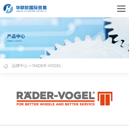
品牌中心
> RADER-VOGEL