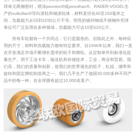
球单元两侧密封，喷涂pevolon®或pevothan®。RADER-VOGEL生
产的vulkollan®导向滚轮和钢滚轮体，材料直径在40至150毫米之
间，负载能力从55到1030公斤不等。明亮的镀锌钢或不锈钢外壳球
单位可广泛应用在多种领域，负载能力可达10至610公斤。
所有车轮都有一个共同点：它们是圆形的。但除此之外，每种应
用的尺寸，材料和负载能力都有特定要求。自1946年以来，我们一直
在开发满足市场不断增长需求的轮子和脚轮。从定制单件到标准化批
量生产。用于工业卡车，输送机和存储技术，工业，商业和贸易。我
们高，我们的质量和创新，使我们的世界领先的轮子，轧辊，绷带和
旋转和固定脚轮制造商之一。我们几乎生产了德国30,000多种不同产
品中的每一种。在全球拥有超过10,000名客户。