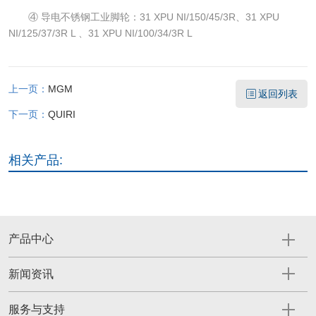
④ 导电不锈钢工业脚轮：31 XPU NI/150/45/3R、31 XPU
NI/125/37/3R L 、31 XPU NI/100/34/3R L
上一页：
MGM
返回列表
下一页：
QUIRI
相关产品:
产品中心
新闻资讯
服务与支持