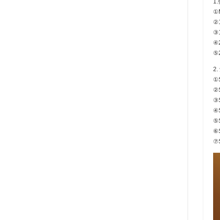
1
①
②
③
④
⑤
2
①
②
③
④
⑤
⑥
⑦