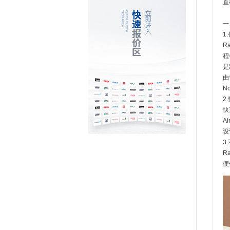
直
一
1
R
程
是
由
N
2
快
A
设
3
R
便