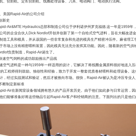
机、切割机、定长切割机、线圈处理设备、刀具、电动阀门、电动执行法阀。
、美国Rapid-Air的公司介绍
.创新史
apid-Air&MTE Hydraulics总部和制造公司位于伊利诺伊州罗克福德.这一年是1
公司的企业合伙人Dick Nordlof开创并创新了第一个自给式空气进料，旨在大幅
制造工具和模具，并从该国的一些非常复杂和先进的模具生产精密冲压件。麻省理工学院的
于市场上没有精密喂料装置，因此模具无法充分发挥其功能。因此，随着新的空气供给
ordlof负责制造，Rapid-Air诞生了。
.快速空气饲料的成功鼓励推出产品线
速空气进料是一种与1959年一样适用的设计，它解决了将线圈金属原料很好地送入压机
ir的工程师得到鼓励。独创性和经验，致力于开发一整套优质卷材喂料和处理设备。这些创
计，经过实战测试和验证，然后才被推向市场。很快，Rapid-Air被认为是冲压专
.不断制定新标准
apid-Air在新闻室设备领域拥有悠久的产品开发历史。由于他们如此参与日常运营
他们能够准备好将这些物品引起Rapid-Air客户和经销商的注意。下面列出的只是