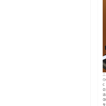
二
①
C
②
适
③
专