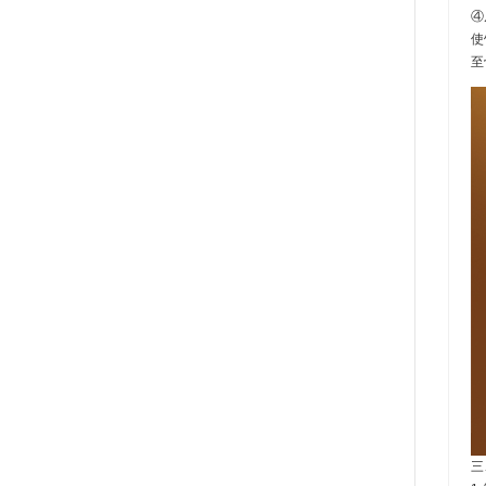
④
使
至
三