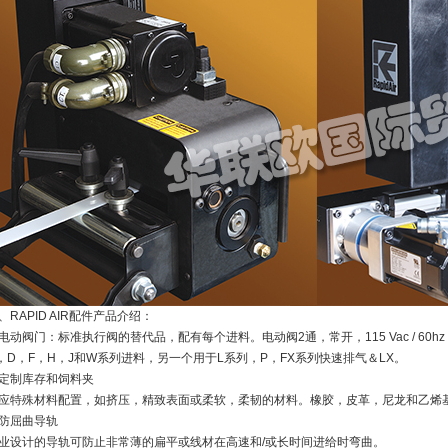
、RAPID AIR配件产品介绍：
电动阀门：标准执行阀的替代品，配有每个进料。电动阀2通，常开，115 Vac / 60
，D，F，H，J和W系列进料，另一个用于L系列，P，FX系列快速排气＆LX。
定制库存和饲料夹
应特殊材料配置，如挤压，精致表面或柔软，柔韧的材料。橡胶，皮革，尼龙和乙烯
防屈曲导轨
业设计的导轨可防止非常薄的扁平或线材在高速和/或长时间进给时弯曲。