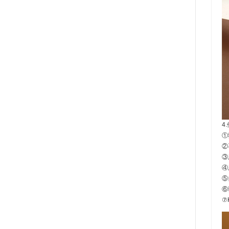
4
①
②
③
④
⑤
⑥
⑦