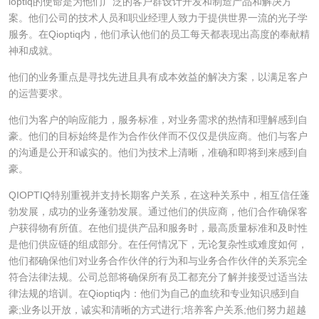
ioptiq的使命是为他们广泛的客户群设计开发和制造产品和解决方
案。他们公司的技术人员和职业经理人致力于提供世界一流的光子学
服务。在Qioptiq内，他们承认他们的员工每天都表现出高度的奉献精
神和成就。
他们的业务重点是寻找先进且具有成本效益的解决方案，以满足客户
的运营要求。
他们为客户的响应能力，服务标准，对业务需求的热情和理解感到自
豪。他们的目标始终是作为合作伙伴而不仅仅是供应商。他们与客户
的沟通是公开和诚实的。他们为技术上清晰，准确和即将到来感到自
豪。
QIOPTIQ特别重视并支持长期客户关系，在这种关系中，相互信任蓬
勃发展，成功的业务蓬勃发展。通过他们的供应商，他们合作确保客
户获得物有所值。在他们提供产品和服务时，最高质量标准和及时性
是他们供应链的组成部分。在任何情况下，无论复杂性或难度如何，
他们都确保他们对业务合作伙伴的行为和与业务合作伙伴的关系完全
符合法律法规。公司总部将确保所有员工都充分了解并接受过适当法
律法规的培训。在Qioptiq内：他们为自己的血统和专业知识感到自
豪;业务以开放，诚实和清晰的方式进行;培养客户关系;他们努力超越